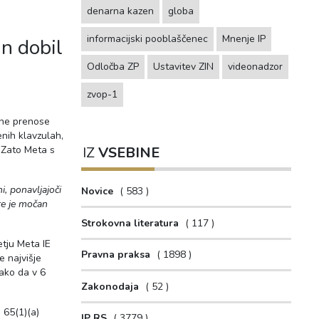
denarna kazen
globa
informacijski pooblaščenec
Mnenje IP
n dobil
Odločba ZP
Ustavitev ZIN
videonadzor
zvop-1
ine prenose
nih klavzulah,
. Zato Meta s
IZ
VSEBINE
i, ponavljajoči
Novice
583
re je močan
Strokovna literatura
117
etju Meta IE
Pravna praksa
1898
e najvišje
ako da v 6
Zakonodaja
52
.
65(1)(a)
IP RS
3779