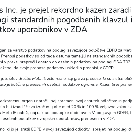
Inc. je prejel rekordno kazen zaradi
gi standardnih pogodbenih klavzul i
datkov uporabnikov v ZDA
i organ za varstvo podatkov na podlagi zavezujoče odločitve EDPB za Met
. Prenosi podatkov so od tega datuma temeljili na standardnih pogodbe
da bi v praksi preprečili dostop do osebnih podatkov na podlagi FISA 702
aloženo, da svoje prenose podatkov uskladi s predpisi,
z GDPR.
je kršitev družbe Meta IE zelo resna, saj gre za prenose, ki so sistematičn
zato je količina prenesenih osebnih podatkov ogromna.
Kazen brez prime
 nadzornemu organu naročil, naj spremeni svoj osnutek odločitve in podj
alo biti izhodišče za izračun globe med 20 % in 100 % veljavne zakonsk
u Meta IE naloži, naj uskladi postopke obdelave s V. poglavjem GDPR, t
m, osebnih podatkov evropskih uporabnikov, prenesenih v ZDA.
i jo je izrazil EDPB v svoji zavezujoči odločitvi, sprejeti na podlagi čl