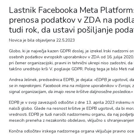
Lastnik Facebooka Meta Platforms 
prenosa podatkov v ZDA na podla
tudi rok, da ustavi pošiljanje po
Novica je bila objavljena 22.5.2023
Globo, ki je največja kazen GDPR doslej, je izrekel Irski nadzorn
osebnih podatkov evropskih uporabnikov v ZDA od 16. julija 2020
pri čemer organizacijski, pravni in tehnični ukrepi niso zadostni, 
takšno ureditvijo krši V. poglavje GDPR. Poleg tega je bilo Meti n
Andrea Jelinek, predsednica EDPB, je dejala:
»EDPB je ugotovil, da 
se in neprekinjeni.
Facebook ima na milijone uporabnikov v Evropi, 
signal organizacijam, da imajo resne kršitve daljnosežne posledice.«
EDPB je v svoji zavezujoči odločitvi z dne 13. aprila 2023 irskemu
naloži globo.
Glede na resnost kršitve je EDPB ugotovil, da bi mor
vrednosti.
EDPB je tudi naročil nadzornemu organu, da naj podjetj
mesecih preneha z nezakonito obdelavo, vključno s shranjevanje
Končna odločitev irskega nadzornega organa vključuje pravno oceno, k