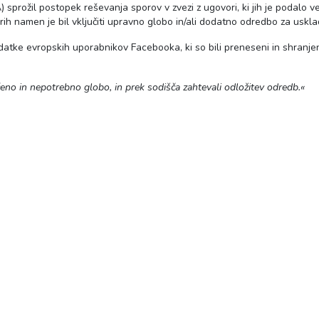
sprožil postopek reševanja sporov v zvezi z ugovori, ki jih je podalo v
ih namen je bil vključiti upravno globo in/ali dodatno odredbo za uskla
datke evropskih uporabnikov Facebooka, ki so bili preneseni in shranje
čeno in nepotrebno globo, in prek sodišča zahtevali odložitev odredb.«