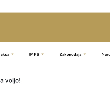
raksa
IP RS
Zakonodaja
Naro
a voljo!