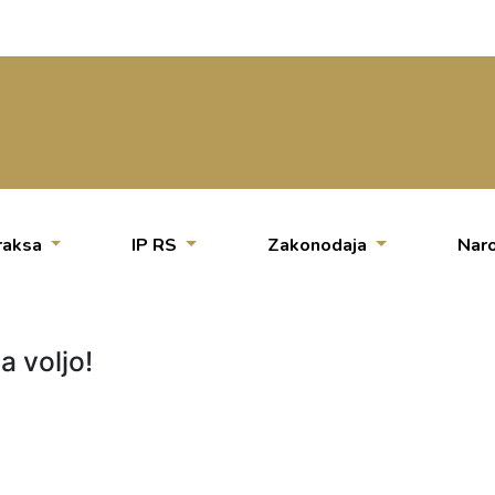
raksa
IP RS
Zakonodaja
Naro
a voljo!