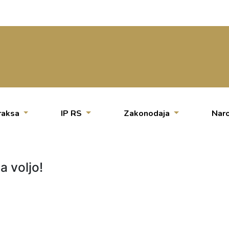
raksa
IP RS
Zakonodaja
Naro
a voljo!