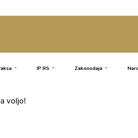
raksa
IP RS
Zakonodaja
Naro
a voljo!