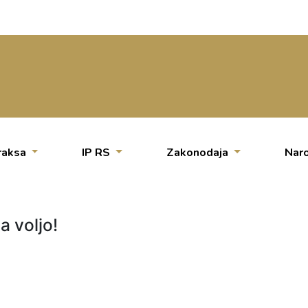
raksa
IP RS
Zakonodaja
Naro
a voljo!