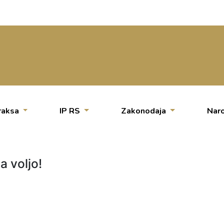
raksa
IP RS
Zakonodaja
Naro
a voljo!