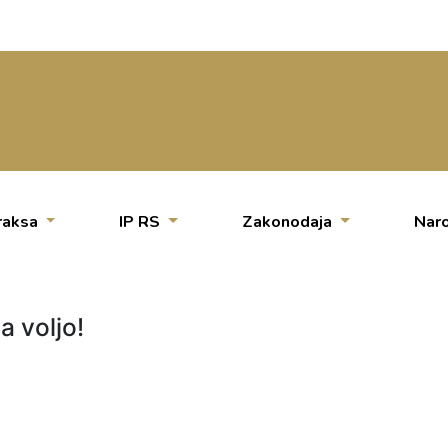
raksa
IP RS
Zakonodaja
Naro
a voljo!