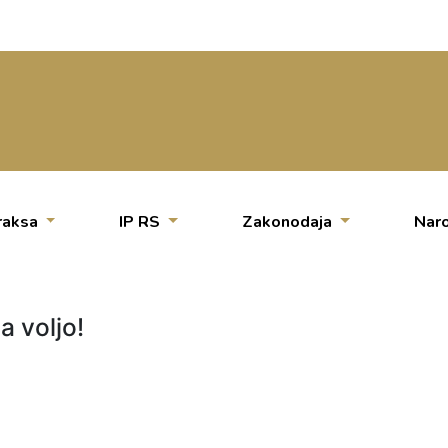
raksa
IP RS
Zakonodaja
Naro
a voljo!