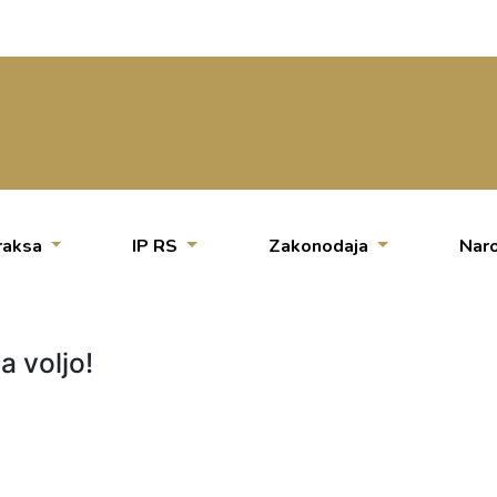
raksa
IP RS
Zakonodaja
Naro
a voljo!