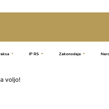
raksa
IP RS
Zakonodaja
Naro
a voljo!