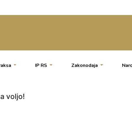
raksa
IP RS
Zakonodaja
Naro
a voljo!