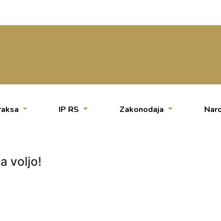
raksa
IP RS
Zakonodaja
Naro
a voljo!