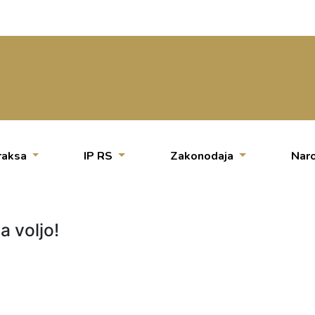
raksa
IP RS
Zakonodaja
Naro
a voljo!