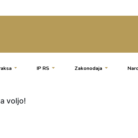
raksa
IP RS
Zakonodaja
Naro
a voljo!