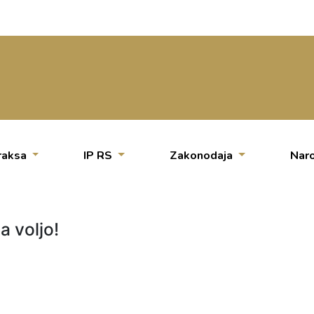
raksa
IP RS
Zakonodaja
Naro
a voljo!