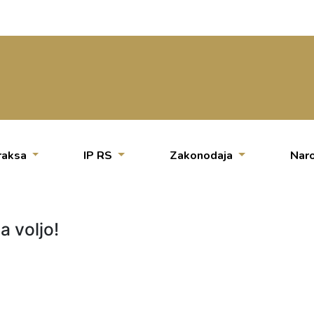
raksa
IP RS
Zakonodaja
Naro
a voljo!